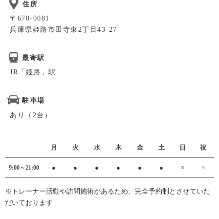
住所
〒670-0081
兵庫県姫路市田寺東2丁目43-27
最寄駅
JR「姫路」駅
駐車場
あり（2台）
月
火
水
木
金
土
日
祝
●
●
●
●
●
●
×
×
9:00～21:00
※トレーナー活動や訪問施術があるため、完全予約制とさせていた
だいております