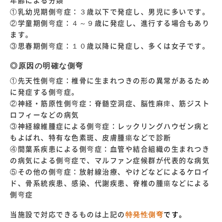
年齢による分類
①乳幼児期側弯症：３歳以下で発症し、男児に多いです。
②学童期側弯症：４～９歳に発症し、進行する場合もあり
ます。
③思春期側弯症：１０歳以降に発症し、多くは女子です。
◎原因の明確な側弯
①先天性側弯症：椎骨に生まれつきの形の異常があるため
に発症する側弯症。
②神経・筋原性側弯症：脊髄空洞症、脳性麻痺、筋ジスト
ロフィーなどの病気
③神経線維腫症による側弯症：レックリングハウゼン病と
もよばれ、特有な色素斑、皮膚腫瘍などで診断
④間葉系疾患による側弯症：血管や結合組織の生まれつき
の病気による側弯症で、マルファン症候群が代表的な病気
⑤その他の側弯症：放射線治療、やけどなどによるケロイ
ド、骨系統疾患、感染、代謝疾患、脊椎の腫瘍などによる
側弯症
当施設で対応できるものは上記の
特発性側弯
です。