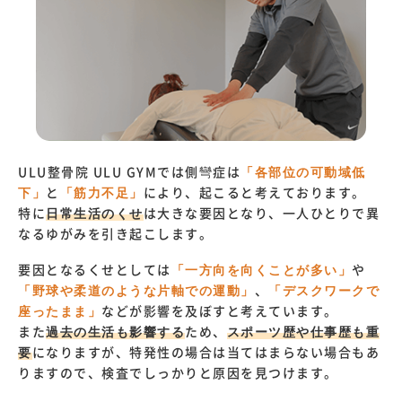
ULU整骨院 ULU GYMでは側彎症は
「各部位の可動域低
下」
と
「筋力不足」
により、起こると考えております。
特に
日常生活のくせ
は大きな要因となり、一人ひとりで異
なるゆがみを引き起こします。
要因となるくせとしては
「一方向を向くことが多い」
や
「野球や柔道のような片軸での運動」
、
「デスクワーク
で
座っ
たまま」
などが影響を及ぼすと考えています。
また
過去の生活も影響する
ため、
スポーツ歴や仕事歴も重
要
になりますが、特発性の場合は当てはまらない場合もあ
りますので、検査でしっかりと原因を見つけます。