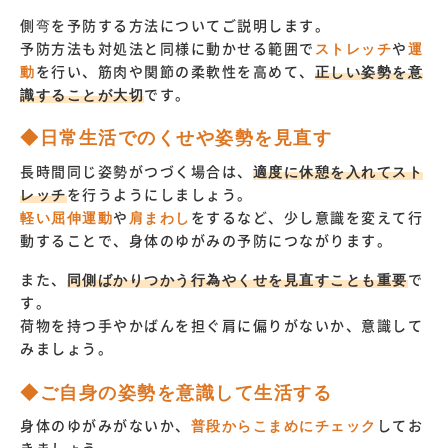
側弯を予防する方法についてご説明します。
予防方法も対処法と同様に動かせる範囲で
ストレッチ
や
運
動
を行い、筋肉や関節の柔軟性を高めて、
正しい姿勢を意
識することが大切
です。
◆日常生活でのくせや姿勢を見直す
長時間同じ姿勢がつづく場合は、
適度に休憩を入れてスト
レッチ
を行うようにしましょう。
軽い屈伸運動
や
肩まわし
をするなど、少し意識を変えて行
動することで、身体のゆがみの予防につながります。
また、
同側ばかりつかう行為やくせを見直すことも重要
で
す。
荷物を持つ手やかばんを担ぐ肩に偏りがないか、意識して
みましょう。
◆ご自身の姿勢を意識して生活する
身体のゆがみがないか、
普段からこまめにチェック
してお