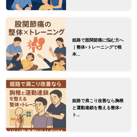
姫路で股関節痛に悩む方へ
｜整体×トレーニングで根
本...
姫路で肩こり改善なら胸椎
と運動連鎖を整える整体×
ト...