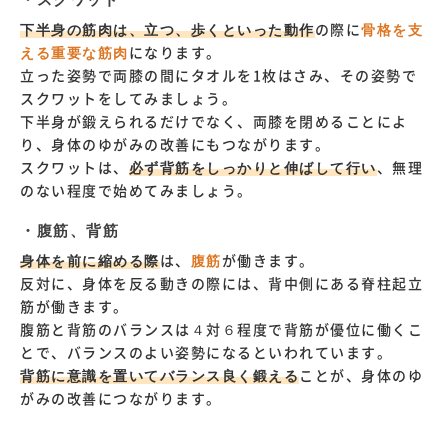
下半身の筋肉は、立つ、歩くといった動作
の際に
骨格を支
える重要な筋肉
になります。
立った姿勢で両膝の間にタオルを1枚はさみ、その姿勢で
スクワットをしてみましょう。
下半身が鍛えられるだけでなく、両膝を閉めることによ
り、身体のゆがみの改善にもつながります。
スクワットは、
必ず背筋をしっかりと伸ばして行い
、無理
のない程度で始めてみましょう。
・腹筋、背筋
身体を前に縮める際
は、
腹筋
が働きます。
反対に、身体を反る動きの際には、背中側にある脊柱起立
筋が働きます。
腹筋と背筋のバランスは４対６程度で背筋が優位に働くこ
とで、バランスのよい姿勢になるといわれています。
背筋に意識を置いてバランス良く鍛える
ことが、身体のゆ
がみの改善につながります。