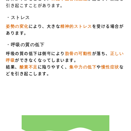
引き起こすことがあります。
・ストレス
姿勢の変化
により、
大きな
精神的ストレス
を受ける場合が
あります。
・呼吸の質の低下
呼吸の質の低下は側弯により
肋骨の可動性
が落ち、
正しい
呼吸
ができなくなってしまいます。
結果、
酸素不足
に陥りやすく、
集中力の低下
や
慢性症状
な
どを引き起こします。