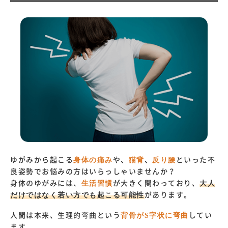
ゆがみから起こる
身体の痛み
や、
猫背
、
反り腰
といった不
良姿勢でお悩みの方はいらっしゃいませんか？
身体のゆがみには、
生活習慣
が大きく関わっており、
大人
だけではなく若い方でも起こる可能性
があります。
人間は本来、生理的弯曲という
背骨がS字状に弯曲
してい
ます。