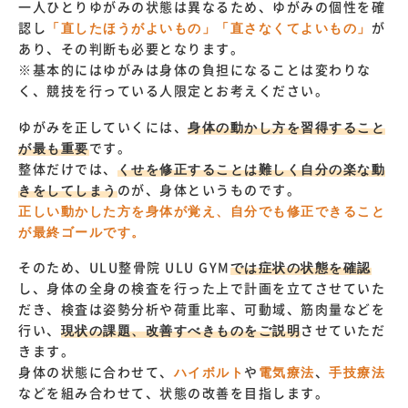
一人ひとりゆがみの状態は異なるため、ゆがみの個性を確
認し
「直したほうがよいもの」「直さなくてよいもの」
が
あり、その判断も必要となります。
※基本的にはゆがみは身体の負担になることは変わりな
く、競技を行っている人限定とお考えください。
ゆがみを正していくには、
身体の動かし方を習得すること
が最も重要
です。
整体だけでは、
くせを修正することは難しく自分の楽な動
きをしてしまう
のが、身体というものです。
正しい動かした方を身体が覚え、自分でも修正できること
が最終ゴールです。
そのため、ULU整骨院 ULU GYM
では症状の状態を確認
し、身体の全身の検査を行った上で計画を立てさせていた
だき、検査は姿勢分析や荷重比率、可動域、筋肉量などを
行い、
現状の課題、改善すべきものをご説明
させていただ
きます。
身体の状態に合わせて、
ハイボルト
や
電気療法
、
手技療法
などを組み合わせて、状態の改善を目指します。