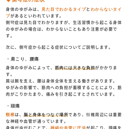
身体のゆがみは、
見た目でわかるタイプ
と
わからないタイ
プ
があるといわれています。
側彎症は見た目でわかりますが、生活習慣から起こる身体
のゆがみの場合は、わからないこともあり注意が必要で
す。
次に、側弯症から起こる症状についてご説明します。
・肩こり、腰痛
身体のゆがみによって、
筋肉には大きな負担
がかかりま
す。
肩は腕を支え、腰は身体全体を支える働きがあります。
ゆがみの影響で、筋肉への負担が蓄積することにより、筋
肉がこりかたまり、痛みを引き起こすとされています。
・頭痛
頸椎
は、
脳と身体をつなぐ場所
であり、頸椎周辺には重要
な神経や血管が通っています。
身体がゆがむことで、
神経や血管に圧迫
が起こり、頭痛を