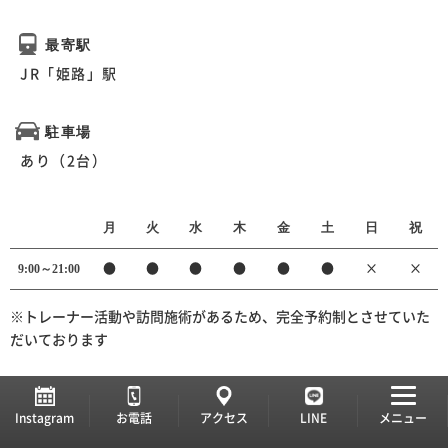
最寄駅
JR「姫路」駅
駐車場
あり（2台）
月
火
水
木
金
土
日
祝
9:00～21:00
●
●
●
●
●
●
×
×
※トレーナー活動や訪問施術があるため、完全予約制とさせていた
だいております
Instagram
お電話
アクセス
LINE
メニュー
初めての方へ
院長挨拶