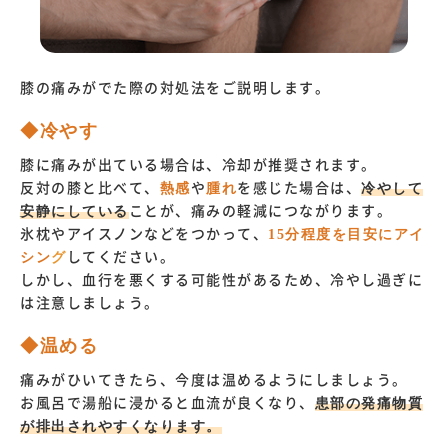
膝の痛みがでた際の対処法をご説明します。
◆冷やす
膝に痛みが出ている場合は、冷却が推奨されます。
反対の膝と比べて、
熱感
や
腫れ
を感じた場合は、
冷やして
安静にしている
ことが、痛みの軽減につながります。
氷枕やアイスノンなどをつかって、
15分程度を目安にアイ
シン
グ
してください。
しかし、血行を悪くする可能性があるため、冷やし過ぎに
は注意しましょう。
◆温める
痛みがひいてきたら、今度は温めるようにしましょう。
お風呂で湯船に浸かると血流が良くなり、
患部の発痛物質
が排出されやすくなります。