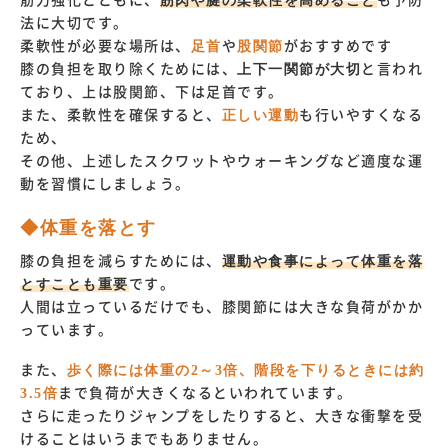
筋力強化とともに、
筋肉や腱の柔軟性を高めること
も予防
法に大切です。
柔軟性が必要な場所は、
足首
や
股関節
がおすすめです
膝の負担を取り除くためには、
上下一関節が大切
と言われ
ており、上は股関節、下は足首です。
また、柔軟性を確保すると、
正しい運動
も行いやすくなる
ため、
その他、上述したスクワットやウォーキングなど適度な運
動を習慣にしましょう。
◆体重を落とす
膝の負担を減らすためには、
運動や食事によって体重を落
とすことも重要
です。
人間は立っているだけでも、膝関節には大きな負荷がかか
っています。
また、
歩く際には体重の2～3倍
、
階段を下りるときには約
3.5倍
まで負荷が大きくなるといわれています。
さらに走ったりジャンプをしたりすると、大きな衝撃を受
けることはいうまでもありません。