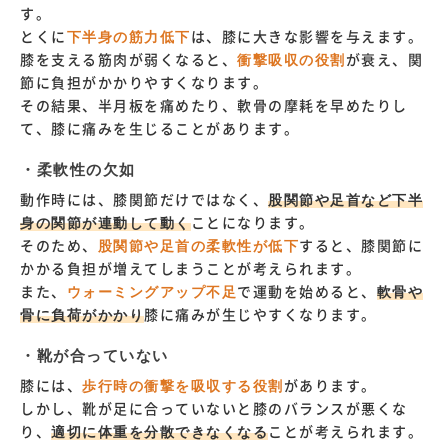
す。
とくに
下半身の筋力低下
は、膝に大きな影響を与えます。
膝を支える筋肉が弱くなると、
衝撃吸収の役割
が衰え、関
節に負担がかかりやすくなります。
その結果、半月板を痛めたり、軟骨の摩耗を早めたりし
て、膝に痛みを生じることがあります。
・柔軟性の欠如
動作時には、膝関節だけではなく、
股関節や足首など下半
身の関節が連動して動く
ことになります。
そのため、
股関節や足首の柔軟性が低下
すると、膝関節に
かかる負担が増えてしまうことが考えられます。
また、
ウォーミングアップ不足
で運動を始めると、
軟骨や
骨に負荷がかかり
膝に痛みが生じやすくなります。
・靴が合っていない
膝には、
歩行時の衝撃を吸収する役割
があります。
しかし、靴が足に合っていないと膝のバランスが悪くな
り、
適切に体重を分散できなくなる
ことが考えられます。