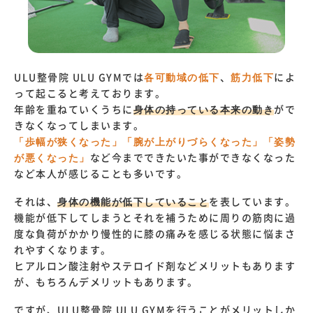
ULU整骨院 ULU GYMでは
各可動域の低下
、
筋力低下
によ
って起こると考えております。
年齢を重ねていくうちに
身体の持っている本来の動き
がで
きなくなってしまいます。
「歩幅が狭くなった」「腕が上がりづらくなった」「姿勢
が悪くなった」
など今までできたいた事ができなくなった
など本人が感じることも多いです。
それは、
身体の機能が低下していること
を表しています。
機能が低下してしまうとそれを補うために周りの筋肉に過
度な負荷がかかり慢性的に膝の痛みを感じる状態に悩まさ
れやすくなります。
ヒアルロン酸注射やステロイド剤などメリットもあります
が、もちろんデメリットもあります。
ですが、ULU整骨院 ULU GYMを行うことがメリットしか