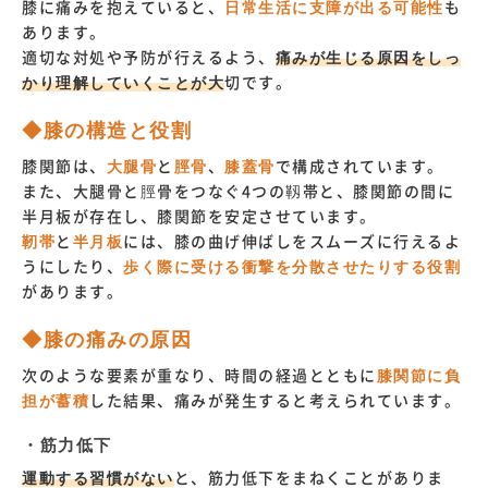
膝に痛みを抱えていると、
日常生活に支障が出る可能性
も
あります。
適切な対処や予防が行えるよう、
痛みが生じる原因をしっ
かり理解していくことが大
切です。
◆膝の構造と役割
膝関節は、
大腿骨
と
脛骨
、
膝蓋骨
で構成されています。
また、大腿骨と脛骨をつなぐ4つの靱帯と、膝関節の間に
半月板が存在し、膝関節を安定させています。
靭帯
と
半月板
には、膝の曲げ伸ばしをスムーズに行えるよ
うにしたり、
歩く際に受ける衝撃を分散させたりする役割
があります。
◆膝の痛みの原因
次のような要素が重なり、時間の経過とともに
膝関節に負
担が蓄積
した結果、痛みが発生すると考えられています。
・筋力低下
運動する習慣がない
と、筋力低下をまねくことがありま