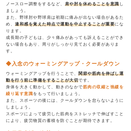
ノースロー調整をするなど、
肩や肘を休めることを意識
し
ましょう。
また、野球肘や野球肩は初期に痛みが出ない場合があるた
め、
違和感を覚えた時点で運動を中止することが重要
にな
ります。
成長期の子どもは、少々痛みがあっても訴えることができ
ない場合もあり、周りがしっかり見ておく必要がありま
す。
◆入念のウォーミングアップ・クールダウン
ウォーミングアップを行うことで、
関節や筋肉を伸ばし運
動を行う前に準備をすることが大切
です。
身体を大きく動かして、動きのなかで
筋肉の収縮と弛緩を
繰り返す意識
をもって行いましょう。
また、スポーツの後には、クールダウンを怠らないように
しましょう。
スポーツによって疲労した筋肉をストレッチで伸ばすこと
により、疲労物質の蓄積を防ぐことが期待できます。