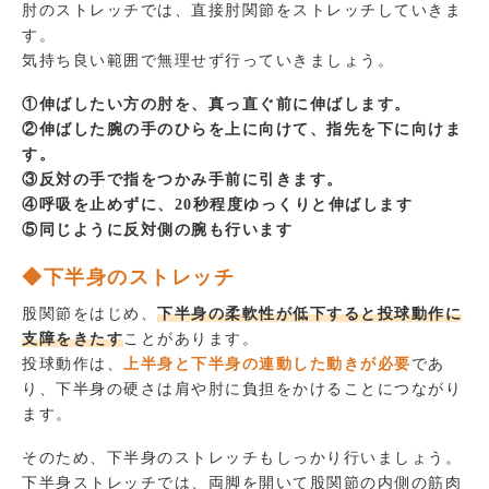
肘のストレッチでは、直接肘関節をストレッチしていきま
す。
気持ち良い範囲で無理せず行っていきましょう。
①伸ばしたい方の肘を、真っ直ぐ前に伸ばします。
②伸ばした腕の手のひらを上に向けて、指先を下に向けま
す。
③反対の手で指をつかみ手前に引きます。
④呼吸を止めずに、20秒程度ゆっくりと伸ばします
⑤同じように反対側の腕も行います
◆下半身のストレッチ
股関節をはじめ、
下半身の柔軟性が低下すると投球動作に
支障をきたす
ことがあります。
投球動作は、
上半身と下半身の連動した動きが必要
であ
り、下半身の硬さは肩や肘に負担をかけることにつながり
ます。
そのため、下半身のストレッチもしっかり行いましょう。
下半身ストレッチでは、両脚を開いて股関節の内側の筋肉