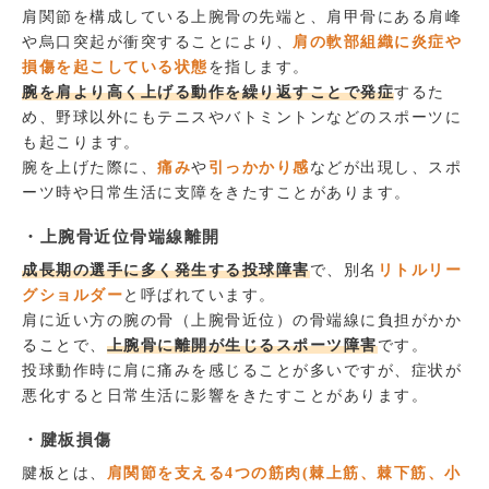
肩関節を構成している上腕骨の先端と、肩甲骨にある肩峰
や烏口突起が衝突することにより、
肩の軟部組織に炎症や
損傷を起こしている状態
を指します。
腕を肩より高く上げる動作を繰り返すことで発症
するた
め、野球以外にもテニスやバトミントンなどのスポーツに
も起こります。
腕を上げた際に、
痛み
や
引っかかり感
などが出現し、スポ
ーツ時や日常生活に支障をきたすことがあります。
・上腕骨近位骨端線離開
成長期の選手に多く発生する投球障害
で、別名
リトルリー
グショルダー
と呼ばれています。
肩に近い方の腕の骨（上腕骨近位）の骨端線に負担がかか
ることで、
上腕骨に離開が生じるスポーツ障害
です。
投球動作時に肩に痛みを感じることが多いですが、症状が
悪化すると日常生活に影響をきたすことがあります。
・腱板損傷
腱板とは、
肩関節を支える4つの筋肉(棘上筋、棘下筋、小