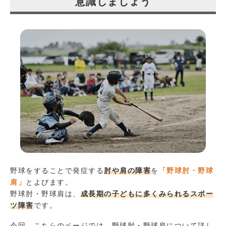
意識しましょう
野球をすることで発症する
肘や肩の障害
を
「
野球肘・
野球
肩」
とよびます。
野球肘・野球肩は、
成長期の子どもに多くみられるスポー
ツ障害
です。
今回、こちらのページでは、野球肘・野球肩について詳し