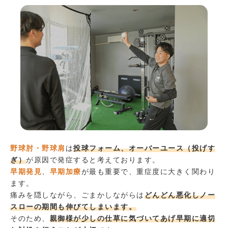
野球肘・野球肩
は
投球フォーム、オーバーユース（投げす
ぎ）
が原因で発症すると考えております。
早期発見
、
早期加療
が最も重要で、重症度に大きく関わり
ます。
痛みを隠しながら、ごまかしながらは
どんどん悪化しノー
スローの期間も伸びてしまいます。
そのため、
親御様が少しの仕草に気づいてあげ早期に適切