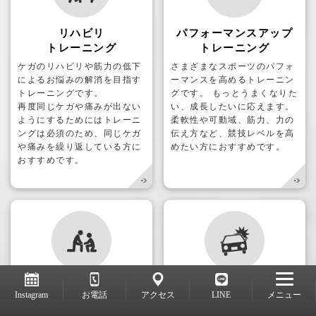
リハビリ
パフォーマンスアップ
トレーニング
トレーニング
ケガのリハビリや筋力の低下
さまざまなスポーツのパフォ
によるお悩みの解消を目指す
ーマンスを高めるトレーニン
トレーニングです。
グです。 もっとうまくなりた
再度同じケガや痛みが出ない
い、成長したいに応えます。
ようにするためにはトレーニ
柔軟性や可動域、筋力、力の
ングは必須のため、同じケガ
伝え方など、競技レベルを高
や痛みを繰り返している方に
めたい方におすすめです。
おすすめです。
スポーツ整体
交通事故
Instagram
お電話
アクセス
LINE
メニュー
施術
試合直前や試合後の回復を目