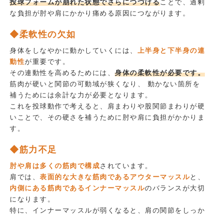
投球フォームが崩れた状態でさらにつづける
ことで、過剰
な負担が肘や肩にかかり痛める原因につながります。
◆柔軟性の欠如
身体をしなやかに動かしていくには、
上半身と下半身の連
動性
が重要です。
その連動性を高めるためには、
身体の柔軟性が必要です。
筋肉が硬いと関節の可動域が狭くなり、 動かない箇所を
補うためには余計な力が必要となります。
これを投球動作で考えると、肩まわりや股関節まわりが硬
いことで、その硬さを補うために肘や肩に負担がかかりま
す。
◆筋力不足
肘や肩は多くの筋肉で構成
されています。
肩では、
表面的な大きな筋肉であるアウターマッスル
と、
内側にある筋肉であるインナーマッスル
のバランスが大切
になります。
特に、インナーマッスルが弱くなると、肩の関節をしっか