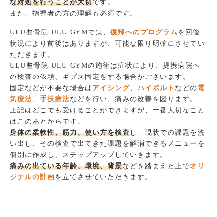
な対処を行うことが大切
です。
また、指導者の方の理解も必須です。
ULU整骨院 ULU GYMでは、
復帰へのプログラム
を回復
状況により前後はありますが、可能な限り明確にさせてい
ただきます。
ULU整骨院 ULU GYMの施術は症状により、提携病院へ
の検査の依頼、ギプス固定をする場合がございます。
固定などが不要な場合は
アイシング
、
ハイボルト
などの
電
気療法
、
手技療法
などを行い、痛みの改善を図ります。
上記はどこでも受けることができますが、一番大切なこと
はこのあとからです。
身体の柔軟性、筋力、使い方を検査
し、現状での課題を洗
い出し、その検査で出てきた課題を解消できるメニューを
個別に作成し、ステップアップしていきます。
痛みの出ている年齢、環境、背景
などを踏まえた上で
オリ
ジナルの計画
を立てさせていただきます。