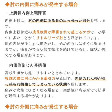
◆肘の内側に痛みが発生する場合
・上腕骨内側上顆障害
内側上顆は、
肘の内側にある骨の出っ張った部分
を指しま
す。
内側上顆付近の
成長軟骨が障害されて起こるケガ
で、小学
生に多いことから
リトルリーグ肘
とも呼ばれています。
肘の内側が少しずつ痛みだし、始めのうちはすぐに収まり
ますが、痛みがでる状態で投球を続けていると、症状が悪
化する場合があります。
・内側側副じん帯損傷
高校生頃から起こりやすいとされています。
投球の際に肘にかかる牽引力
が原因で、
内側のじん帯が引
っ張られ損傷してしまっている状態
を指します。
痛みが次第にひどくなる場合と、突然強い痛みがでて靭帯
が断裂する場合があります。
◆肘の外側に痛みが発生する場合