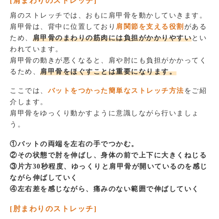
[肩まわりのストレッチ]
肩のストレッチでは、おもに肩甲骨を動かしていきます。
肩甲骨は、背中に位置しており
肩関節を支える役割
がある
ため、
肩甲骨のまわりの筋肉には負担がかかりやすい
とい
われています。
肩甲骨の動きが悪くなると、肩や肘にも負担がかかってく
るため、
肩甲骨をほぐすことは重要になります。
ここでは、
バットをつかった簡単なストレッチ方法
をご紹
介します。
肩甲骨をゆっくり動かすように意識しながら行いましょ
う。
①バットの両端を左右の手でつかむ。
②その状態で肘を伸ばし、身体の前で上下に大きくねじる
③片方30秒程度、ゆっくりと肩甲骨が開いているのを感じ
ながら伸ばしていく
④左右差を感じながら、痛みのない範囲で伸ばしていく
[肘まわりのストレッチ]