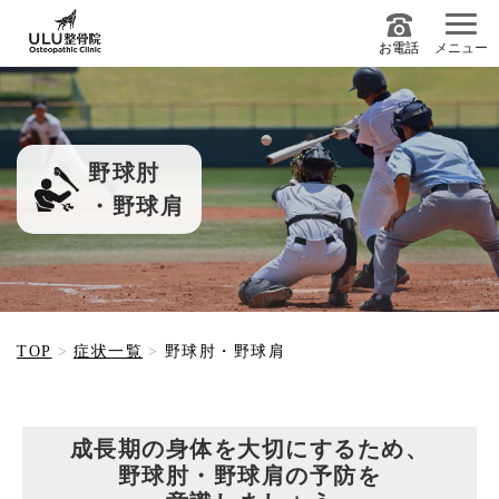
お電話
メニュー
野球肘
・野球肩
・野球肩 イメージ">
TOP
症状一覧
野球肘・野球肩
成長期の身体を大切にするため、
野球肘・野球肩の予防を