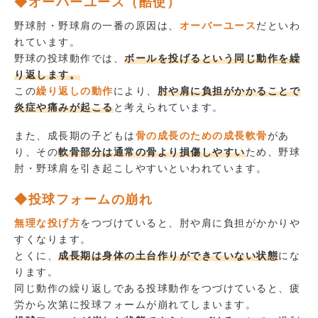
◆オーバーユース（酷使）
野球肘・野球肩の一番の原因は、
オーバーユース
だといわ
れています。
野球の投球動作では、
ボールを投げるという同じ動作を繰
り返します。
この
繰り返しの動作
により、
肘や肩に負担がかかることで
炎症や痛みが起こる
と考えられています。
また、成長期の子どもは
骨の成長のための成長軟骨
があ
り、その
軟骨部分は通常の骨より損傷しやすい
ため、野球
肘・野球肩を引き起こしやすいといわれています。
◆投球フォームの崩れ
無理な投げ方
をつづけていると、肘や肩に負担がかかりや
すくなります。
とくに、
成長期は身体の土台作りができていない状態
にな
ります。
同じ動作の繰り返しである投球動作をつづけていると、疲
労から次第に投球フォームが崩れてしまいます。