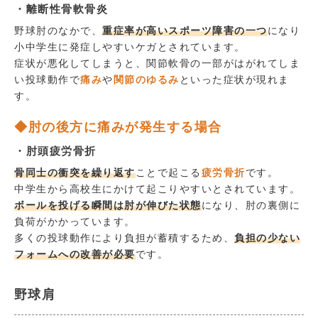
・離断性骨軟骨炎
野球肘のなかで、
重症率が高いスポーツ障害の一つ
になり
小中学生に発症しやすいケガとされています。
症状が悪化してしまうと、関節軟骨の一部がはがれてしま
い投球動作で
痛み
や
関節のゆるみ
といった症状が現れま
す。
◆肘の後方に痛みが発生する場合
・肘頭疲労骨折
骨同士の衝突を繰り返す
ことで起こる
疲労骨折
です。
中学生から高校生にかけて起こりやすいとされています。
ボールを投げる瞬間は肘が伸びた状態
になり、肘の裏側に
負荷がかかっています。
多くの投球動作により負担が蓄積するため、
負担の少ない
フォームへの改善が必要
です。
野球肩