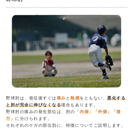
野球肘は、発症後すぐは
痛み
と
熱感
をともない、
悪化する
と肘が完全に伸びなくなる
場合もあります。
野球肘の痛みの発生部位は、肘の
「内側」「外側」「後
方」
に分けられます。
それぞれのケガの部位別に、特徴についてご説明します。