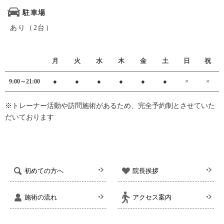
駐車場
あり（2台）
月
火
水
木
金
土
日
祝
●
●
●
●
●
●
×
×
9:00～21:00
※トレーナー活動や訪問施術があるため、完全予約制とさせていた
だいております
初めての方へ
院長挨拶
施術の流れ
アクセス案内