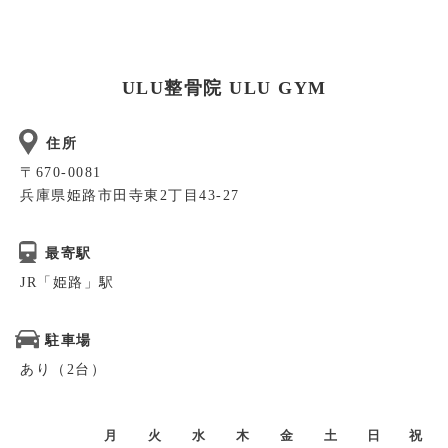
ULU整骨院 ULU GYM
住所
〒670-0081
兵庫県姫路市田寺東2丁目43-27
最寄駅
JR「姫路」駅
駐車場
あり（2台）
月
火
水
木
金
土
日
祝