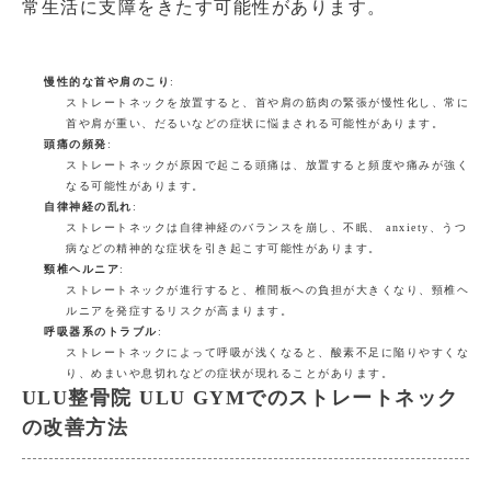
常生活に支障をきたす可能性があります。
慢性的な首や肩のこり
:
ストレートネックを放置すると、首や肩の筋肉の緊張が慢性化し、常に
首や肩が重い、だるいなどの症状に悩まされる可能性があります。
頭痛の頻発
:
ストレートネックが原因で起こる頭痛は、放置すると頻度や痛みが強く
なる可能性があります。
自律神経の乱れ
:
ストレートネックは自律神経のバランスを崩し、不眠、 anxiety、うつ
病などの精神的な症状を引き起こす可能性があります。
頸椎ヘルニア
:
ストレートネックが進行すると、椎間板への負担が大きくなり、頸椎ヘ
ルニアを発症するリスクが高まります。
呼吸器系のトラブル
:
ストレートネックによって呼吸が浅くなると、酸素不足に陥りやすくな
り、めまいや息切れなどの症状が現れることがあります。
ULU整骨院 ULU GYMでのストレートネック
の改善方法