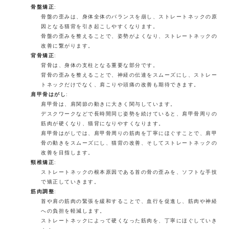
骨盤矯正
:
骨盤の歪みは、身体全体のバランスを崩し、ストレートネックの原
因となる猫背を引き起こしやすくなります。
骨盤の歪みを整えることで、姿勢がよくなり、ストレートネックの
改善に繋がります。
背骨矯正
:
背骨は、身体の支柱となる重要な部分です。
背骨の歪みを整えることで、神経の伝達をスムーズにし、ストレー
トネックだけでなく、肩こりや頭痛の改善も期待できます。
肩甲骨はがし
:
肩甲骨は、肩関節の動きに大きく関与しています。
デスクワークなどで長時間同じ姿勢を続けていると、肩甲骨周りの
筋肉が硬くなり、猫背になりやすくなります。
肩甲骨はがしでは、肩甲骨周りの筋肉を丁寧にほぐすことで、肩甲
骨の動きをスムーズにし、猫背の改善、そしてストレートネックの
改善を目指します。
頸椎矯正
:
ストレートネックの根本原因である首の骨の歪みを、ソフトな手技
で矯正していきます。
筋肉調整
:
首や肩の筋肉の緊張を緩和することで、血行を促進し、筋肉や神経
への負担を軽減します。
ストレートネックによって硬くなった筋肉を、丁寧にほぐしていき