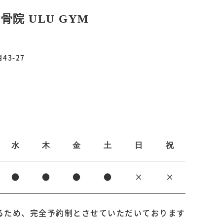
骨院 ULU GYM
3-27
水
木
金
土
日
祝
●
●
●
●
×
×
るため、完全予約制とさせていただいております