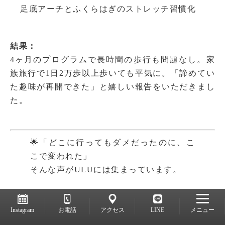
足底アーチとふくらはぎのストレッチ習慣化
結果：
4ヶ月のプログラムで長時間の歩行も問題なし。家
族旅行で1日2万歩以上歩いても平気に。「諦めてい
た趣味が再開できた」と嬉しい報告をいただきまし
た。
🌟「どこに行ってもダメだったのに、こ
こで変われた」
そんな声がULUには集まっています。
🧩【第7ステップ】
Instagram
お電話
アクセス
LINE
メニュー