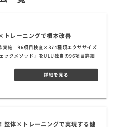
×トレーニングで根本改善
研修実施｜96項目検査×374種類エクササイズ
ェックメソッド」をULU独自の96項目詳細
詳細を見る
！整体×トレーニングで実現する健